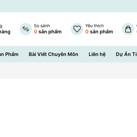
ng
So sánh
Yêu thích
hàng
0
sản phẩm
0
sản phẩm
ản Phẩm
Bài Viết Chuyên Môn
Liên hệ
Dự Án Ti