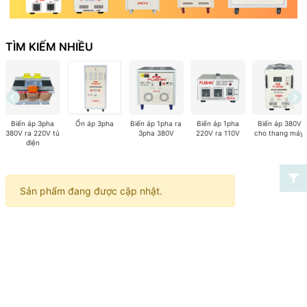
TÌM KIẾM NHIỀU
Biến áp 3pha
Ổn áp 3pha
Biến áp 1pha ra
Biến áp 1pha
Biến áp 380V
380V ra 220V tủ
3pha 380V
220V ra 110V
cho thang máy
điện
Sản phẩm đang được cập nhật.