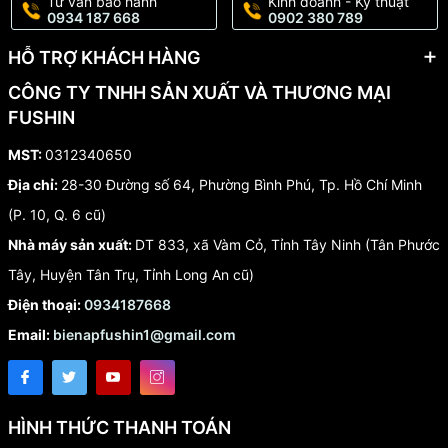
Tư vấn bảo hành
Kinh doanh - Kỹ thuật
0934 187 668
0902 380 789
HỖ TRỢ KHÁCH HÀNG
CÔNG TY TNHH SẢN XUẤT VÀ THƯƠNG MẠI
FUSHIN
MST:
0312340650
Địa chỉ:
28-30 Đường số 64, Phường Bình Phú, Tp. Hồ Chí Minh
(P. 10, Q. 6 cũ)
Nhà máy sản xuất:
DT 833, xã Vàm Cỏ, Tỉnh Tây Ninh (Tân Phước
Tây, Huyện Tân Trụ, Tỉnh Long An cũ)
Điện thoại:
0934187668
Email:
bienapfushin1@gmail.com
HÌNH THỨC THANH TOÁN