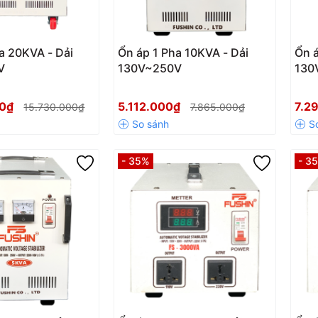
a 20KVA - Dải
Ổn áp 1 Pha 10KVA - Dải
Ổn á
V
130V~250V
130
00₫
5.112.000₫
7.2
15.730.000₫
7.865.000₫
- 35%
- 3