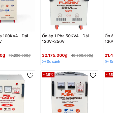
a 100KVA - Dải
Ổn áp 1 Pha 50KVA - Dải
Ổn á
V
130V~250V
130
00₫
32.175.000₫
21.
79.200.000₫
49.500.000₫
- 35%
- 3