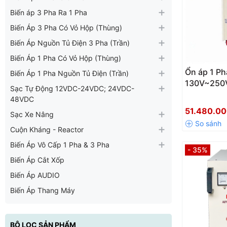
Biến áp 3 Pha Ra 1 Pha
Biến Áp 3 Pha Có Vỏ Hộp (Thùng)
Biến Áp Nguồn Tủ Điện 3 Pha (Trần)
Biến Áp 1 Pha Có Vỏ Hộp (Thùng)
Ổn áp 1 Ph
Biến Áp 1 Pha Nguồn Tủ Điện (Trần)
130V~250
Sạc Tự Động 12VDC-24VDC; 24VDC-
48VDC
51.480.0
Sạc Xe Nâng
Cuộn Kháng - Reactor
Biến Áp Vô Cấp 1 Pha & 3 Pha
- 35%
Biến Áp Cắt Xốp
Biến Áp AUDIO
Biến Áp Thang Máy
BỘ LỌC SẢN PHẨM