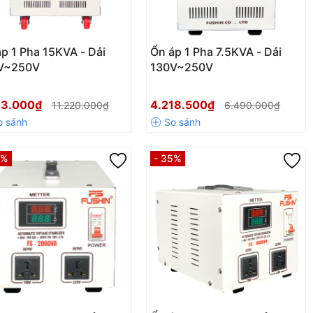
p 1 Pha 15KVA - Dải
Ổn áp 1 Pha 7.5KVA - Dải
V~250V
130V~250V
93.000₫
4.218.500₫
11.220.000₫
6.490.000₫
5%
- 35%