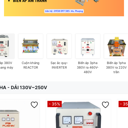
 áp 380V
Cuộn kháng
Sạc ắc quy-
Biến áp 3pha
Biến áp 1pha
hang máy
REACTOR
INVERTER
380V ra 460V-
380V ra 220V
480V
trần
PHA - DẢI 130V~250V
- 35%
- 3