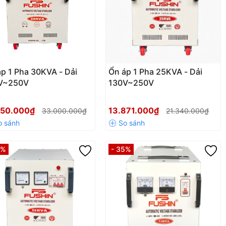
p 1 Pha 30KVA - Dải
Ổn áp 1 Pha 25KVA - Dải
V~250V
130V~250V
450.000₫
13.871.000₫
33.000.000₫
21.340.000₫
5%
- 35%