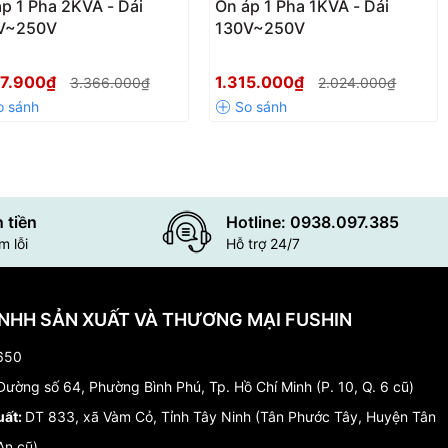
p 1 Pha 2KVA - Dải
Ổn áp 1 Pha 1KVA - Dải
V~250V
130V~250V
87.900₫
1.315.000₫
3.366.000₫
2.024.000₫
 tiền
Hotline: 0938.097.385
 lỗi
Hỗ trợ 24/7
NHH SẢN XUẤT VÀ THƯƠNG MẠI FUSHIN
650
ường số 64, Phường Bình Phú, Tp. Hồ Chí Minh (P. 10, Q. 6 cũ)
uất:
DT 833, xã Vàm Cỏ, Tỉnh Tây Ninh (Tân Phước Tây, Huyện Tân
An cũ)