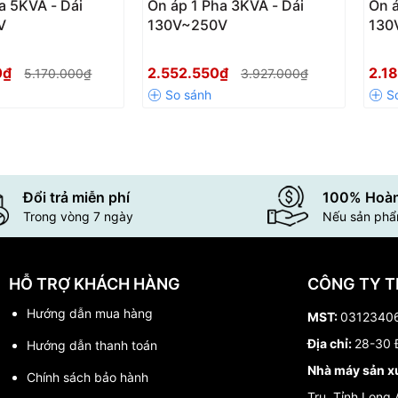
a 5KVA - Dải
Ổn áp 1 Pha 3KVA - Dải
Ổn á
V
130V~250V
130
0₫
2.552.550₫
2.1
5.170.000₫
3.927.000₫
Đổi trả miễn phí
100% Hoàn
Trong vòng 7 ngày
Nếu sản phẩm
HỖ TRỢ KHÁCH HÀNG
CÔNG TY T
Hướng dẫn mua hàng
MST:
0312340
Địa chỉ:
28-30 Đ
Hướng dẫn thanh toán
Nhà máy sản x
Chính sách bảo hành
Trụ, Tỉnh Long 