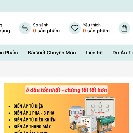
ng
So sánh
Yêu thích
hàng
0
sản phẩm
0
sản phẩm
ản Phẩm
Bài Viết Chuyên Môn
Liên hệ
Dự Án Ti