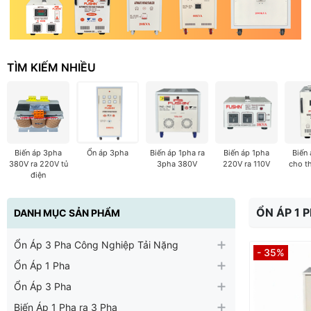
TÌM KIẾM NHIỀU
Biến áp 3pha
Ổn áp 3pha
Biến áp 1pha ra
Biến áp 1pha
Biến
380V ra 220V tủ
3pha 380V
220V ra 110V
cho t
điện
ỔN ÁP 1 
DANH MỤC SẢN PHẨM
Ổn Áp 3 Pha Công Nghiệp Tải Nặng
- 35%
Ổn Áp 1 Pha
Ổn Áp 3 Pha
Biến Áp 1 Pha ra 3 Pha