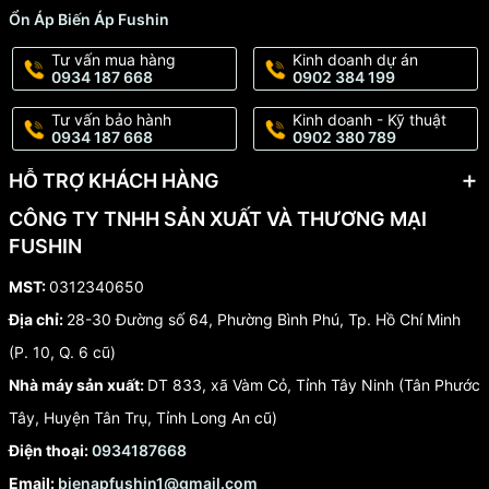
Ứng dụng thực tiễn Ổn áp 1 Pha 20KVA dải
Ổn Áp Biến Áp Fushin
130V~250V / 220V-110V
Tư vấn mua hàng
Kinh doanh dự án
0934 187 668
0902 384 199
Máy ổn áp 1 Pha này phát huy hiệu quả trong các khu vực có
điện áp yếu, chập chờn
hoặc dao động thất thường như
nhà ở
Tư vấn bảo hành
Kinh doanh - Kỹ thuật
cuối đường dây, khu dân cư ngoại thành, nông thôn,
hoặc
khu
0934 187 668
0902 380 789
vực có phụ tải lớn dùng chung điện lưới
hoặc
giờ cao điểm tiêu
HỖ TRỢ KHÁCH HÀNG
thụ điện.
CÔNG TY TNHH SẢN XUẤT VÀ THƯƠNG MẠI
Ngoài ra ổn áp còn sử dụng cho những nơi có
điện áp cao hoặc
FUSHIN
dao động điện áp thất thường: khu vực gần trạm biến áp, khu
công nghiệp,
hoặc khu dân cư có biến động phụ tải đột ngột.
MST:
0312340650
Các thiết bị 1Pha nên dùng
trong các trường
ổn áp 1 Pha FUSHIN
Địa chỉ:
28-30 Đường số 64, Phường Bình Phú, Tp. Hồ Chí Minh
hợp trên như:
(P. 10, Q. 6 cũ)
- Thiết bị điện lạnh – động cơ có motor
Nhà máy sản xuất:
DT 833, xã Vàm Cỏ, Tỉnh Tây Ninh (Tân Phước
Tủ lạnh, tủ đông, tủ mát
Tây, Huyện Tân Trụ, Tỉnh Long An cũ)
Máy lạnh, máy giặt, máy sấy quần áo
Điện thoại:
0934187668
Bình nước nóng, máy bơm nước
Email:
bienapfushin1@gmail.com
Bếp từ, lò vi sóng