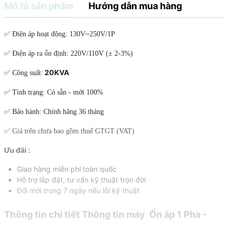
Mô tả sản phẩm
Hướng dẫn mua hàng
✅ Điện áp hoạt động: 130V~250V/1P
✅ Điện áp ra ổn định: 220V/110V (± 2-3%)
20KVA
✅ Công suất:
✅ Tình trạng: Có sẵn - mới 100%
✅ Bảo hành: Chính hãng 36 tháng
✅ Giá trên chưa bao gồm thuế GTGT (VAT)
Ưu đãi :
Giao hàng miễn phí toàn quốc
Hỗ trợ lắp đặt, tư vấn kỹ thuật trọn đời
Đổi mới trong 7 ngày nếu lỗi kỹ thuật
Thông tin chi tiết Thông tin máy Ổn áp 1 Pha -