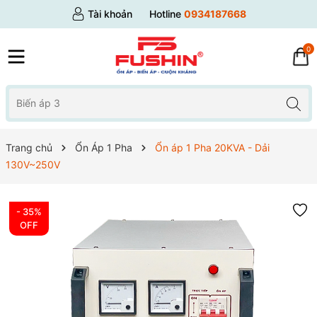
Tài khoản
Hotline
0934187668
0
Trang chủ
Ổn Áp 1 Pha
Ổn áp 1 Pha 20KVA - Dải
130V~250V
- 35%
OFF