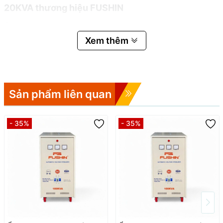
20KVA thương hiệu FUSHIN
được sản xuất bởi công ty
FUSHIN-
Ổn áp 1 pha dải 130V~250V
VIỆT NAM
thiết kế đặc biệt dành cho lưới điện gia đình, văn
Xem thêm
phòng, công ty nhỏ với điện áp danh định 220V/110V. Ổn áp đảm
nhận vai trò ổn định điện áp đầu ra
220V
trước khi gắn vào các
thiết bị, giúp bảo vệ toàn bộ hệ thống thiết bị điện – từ tivi, tủ
lạnh, máy giặt, máy tính đến các thiết bị điện tử nhạy cảm, các
máy móc 1Pha dạng công nghiệp tránh hiện tượng dao động sụt
Sản phẩm liên quan
áp hay quá áp thường gặp tại các khu vực nguồn điện lưới quá
yếu hoặc quá cao.
- 35%
- 35%
Máy ổn áp
FUSHIN
sử dụng
100% dây đồng
tráng men, lõi
sắt
FE-Silic
định hướng đảm bảo độ dẫn điện cao, tổn hao điện
năng thấp tiết kiệm chi phí cho người sử dụng.
hoạt động theo nguyên lý servo motor điều chỉnh
Ổn áp 1 Pha
biến áp xuyến 100% DÂY DỒNG, trong đó mạch điện tử liên tục
so sánh điện áp đầu ra với mức chuẩn 220V, rồi điều khiển động
cơ DC quay chổi than trên cuộn dây biến áp để tăng hoặc giảm
điện áp, giúp điện áp ra luôn ổn định mức 220V