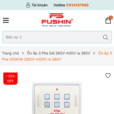
Tài khoản
Hotline
0934187668
0
Trang chủ
Ổn Áp 3 Pha Dải 260V~430V ra 380V
Ổn Áp 3
Pha 300KVA (260V~430V) ra 380V
- 25%
OFF