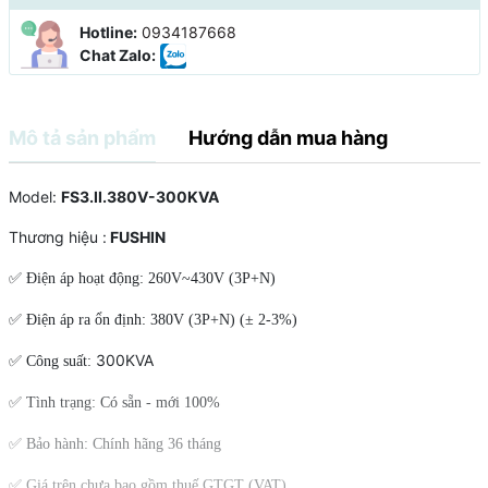
Hotline:
0934187668
Chat Zalo:
Mô tả sản phẩm
Hướng dẫn mua hàng
Model:
FS3.II.380V-300KVA
Thương hiệu :
FUSHIN
✅ Điện áp hoạt động: 260V~430V (3P+N)
✅ Điện áp ra ổn định: 380V (3P+N) (± 2-3%)
300KVA
✅ Công suất:
✅ Tình trạng: Có sẵn - mới 100%
✅ Bảo hành: Chính hãng 36 tháng
✅ Giá trên chưa bao gồm thuế GTGT (VAT)