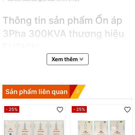
Thông tin sản phẩm Ổn áp
3Pha 300KVA thương hiệu
FUSHIN
Xem thêm
Máy Ổn áp 3Pha 300KVA công nghiệp
là thiết bị chuyên dùng
để ổn định điện áp đầu ra 3 pha 380 V khi điện áp đầu vào chênh
lệch cao từ 260 V đến 430 V
FUSHIN
tại Việt Nam, với dây chuyền và
Ổn áp được sản xuất bởi
vật liệu chất lượng cao, mang lại hiệu suất ổn định và bền bỉ
Sản phẩm liên quan
theo thời gian.
Sản phẩm giúp khắc phục tình trạng điện áp dao động, mất
pha hoặc sụt áp — những hiện tượng thường gặp trong hệ
- 25%
- 25%
thống điện 3 pha ở Việt Nam — từ đó bảo vệ thiết bị điện,
động cơ, máy móc khỏi hư hỏng và tăng tuổi thọ.
Nguyên lý điều khiển: Sử dụng bo mạch độc lập cho từng
pha, để điều khiển bằng động cơ DC 1 chiều