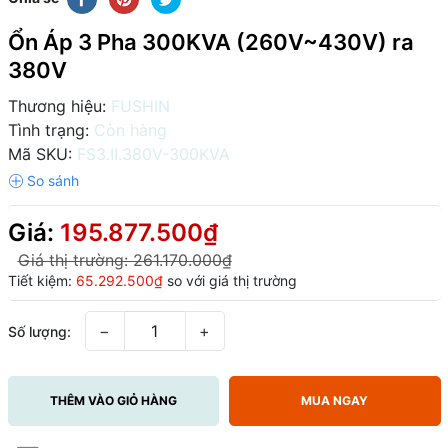
Ổn Áp 3 Pha 300KVA (260V~430V) ra
380V
Thương hiệu:
FUSHIN
Tình trạng:
Còn hàng
Mã SKU:
FS3.II.380V-300KVA
Giá:
195.877.500₫
Giá thị trường:
261.170.000₫
Tiết kiệm:
65.292.500₫
so với giá thị trường
−
+
Số lượng:
THÊM VÀO GIỎ HÀNG
MUA NGAY