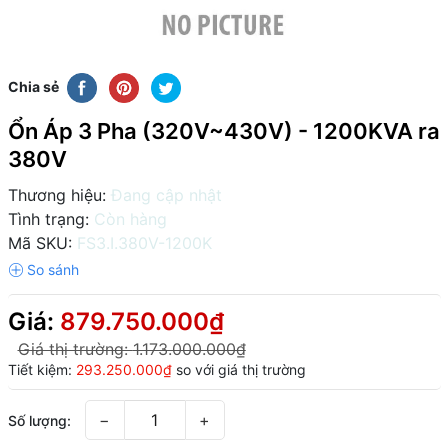
Chia sẻ
Ổn Áp 3 Pha (320V~430V) - 1200KVA ra
380V
Thương hiệu:
Đang cập nhật
Tình trạng:
Còn hàng
Mã SKU:
FS3.I.380V-1200K
Giá:
879.750.000₫
Giá thị trường:
1.173.000.000₫
Tiết kiệm:
293.250.000₫
so với giá thị trường
−
+
Số lượng: