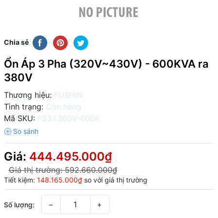
Chia sẻ
Ổn Áp 3 Pha (320V~430V) - 600KVA ra
380V
Thương hiệu:
FUSHIN
Tình trạng:
Còn hàng
Mã SKU:
FS3.I.380V-600K
Giá:
444.495.000₫
Giá thị trường:
592.660.000₫
Tiết kiệm:
148.165.000₫
so với giá thị trường
−
+
Số lượng: