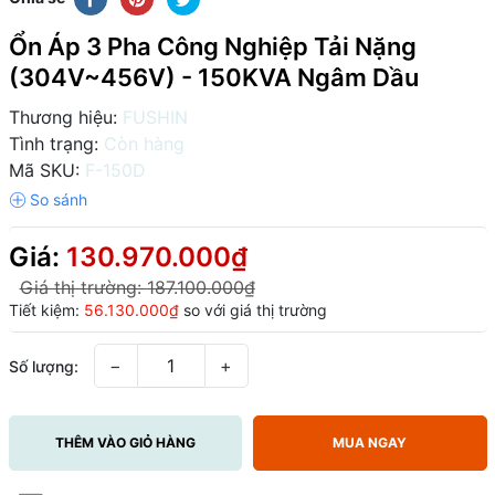
Ổn Áp 3 Pha Công Nghiệp Tải Nặng
(304V~456V) - 150KVA Ngâm Dầu
Thương hiệu:
FUSHIN
Tình trạng:
Còn hàng
Mã SKU:
F-150D
Giá:
130.970.000₫
Giá thị trường:
187.100.000₫
Tiết kiệm:
56.130.000₫
so với giá thị trường
−
+
Số lượng:
THÊM VÀO GIỎ HÀNG
MUA NGAY