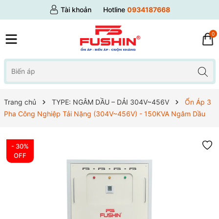
Tài khoản
Hotline
0934187668
0
Trang chủ
TYPE: NGÂM DẦU – DẢI 304V~456V
Ổn Áp 3
Pha Công Nghiệp Tải Nặng (304V~456V) - 150KVA Ngâm Dầu
- 30%
OFF