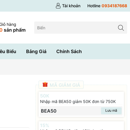
Tài khoản
Hotline
0934187668
Giỏ hàng
0
sản phẩm
êu Biểu
Bảng Giá
Chính Sách
MÃ GIẢM GIÁ
50K
Nhập mã BEA50 giảm 50K đơn từ 750K
BEA50
Lưu mã
15%