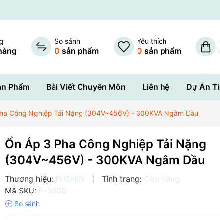
ng
So sánh
Yêu thích
hàng
0
sản phẩm
0
sản phẩm
ản Phẩm
Bài Viết Chuyên Môn
Liên hệ
Dự Án Ti
Pha Công Nghiệp Tải Nặng (304V~456V) - 300KVA Ngâm Dầu
Ổn Áp 3 Pha Công Nghiệp Tải Nặng
(304V~456V) - 300KVA Ngâm Dầu
Thương hiệu:
FUSHIN
|
Tình trạng:
Còn hàng
Mã SKU:
F-300D