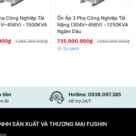
ha Công Nghiệp Tải
Ổn Áp 3 Pha Công Nghiệp Tải
4V~456V) - 1500KVA
Nặng (304V~456V) - 1250KVA
u
Ngâm Dầu
.000₫
735.000.000₫
1.265.350.000₫
1.050.000.000₫
 tiền
Hotline: 0938.097.385
 lỗi
Hỗ trợ 24/7
NHH SẢN XUẤT VÀ THƯƠNG MẠI FUSHIN
650