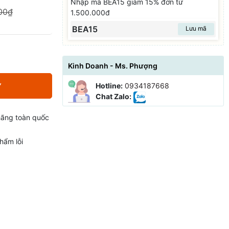
Nhập mã BEA15 giảm 15% đơn từ
00₫
1.500.000đ
BEA15
Lưu mã
Kinh Doanh - Ms. Phượng
Hotline:
0934187668
Y
Chat Zalo:
hãng toàn quốc
hẩm lỗi