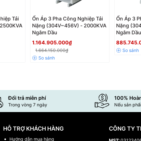
hiệp Tải
Ổn Áp 3 Pha Công Nghiệp Tải
Ổn Áp 3 P
 2500KVA
Nặng (304V~456V) - 2000KVA
Nặng (30
Ngâm Dầu
Ngâm Dầ
1.164.905.000₫
885.745
1.664.150.000₫
Đổi trả miễn phí
100% Hoàn
Trong vòng 7 ngày
Nếu sản phẩm
HỖ TRỢ KHÁCH HÀNG
CÔNG TY T
Hướng dẫn mua hàng
MST:
0312340