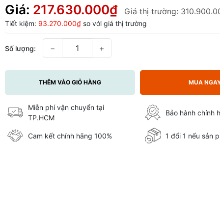
Giá:
217.630.000₫
Giá thị trường:
310.900.0
Tiết kiệm:
93.270.000₫
so với giá thị trường
−
+
Số lượng:
THÊM VÀO GIỎ HÀNG
MUA NGA
Miễn phí vận chuyển tại
Bảo hành chính 
TP.HCM
Cam kết chính hãng 100%
1 đổi 1 nếu sản p