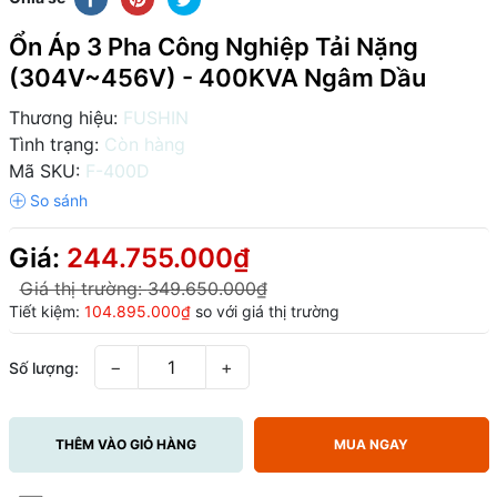
Ổn Áp 3 Pha Công Nghiệp Tải Nặng
(304V~456V) - 400KVA Ngâm Dầu
Thương hiệu:
FUSHIN
Tình trạng:
Còn hàng
Mã SKU:
F-400D
Giá:
244.755.000₫
Giá thị trường:
349.650.000₫
Tiết kiệm:
104.895.000₫
so với giá thị trường
−
+
Số lượng:
THÊM VÀO GIỎ HÀNG
MUA NGAY