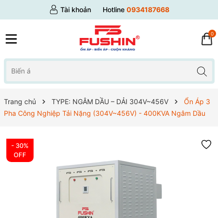
Tài khoản
Hotline
0934187668
0
Trang chủ
TYPE: NGÂM DẦU – DẢI 304V~456V
Ổn Áp 3
Pha Công Nghiệp Tải Nặng (304V~456V) - 400KVA Ngâm Dầu
- 30%
OFF