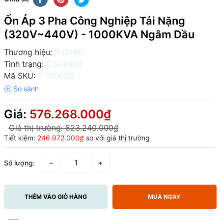
Ổn Áp 3 Pha Công Nghiệp Tải Nặng
(320V~440V) - 1000KVA Ngâm Dầu
Thương hiệu:
FUSHIN
Tình trạng:
Còn hàng
Mã SKU:
F-1000DS
Giá:
576.268.000₫
Giá thị trường:
823.240.000₫
Tiết kiệm:
246.972.000₫
so với giá thị trường
−
+
Số lượng:
THÊM VÀO GIỎ HÀNG
MUA NGAY