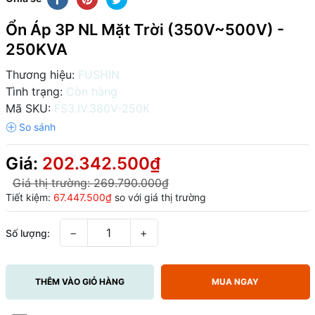
Ổn Áp 3P NL Mặt Trời (350V~500V) -
250KVA
Thương hiệu:
FUSHIN
Tình trạng:
Còn hàng
Mã SKU:
FS3.IV.380V-250K
Giá:
202.342.500₫
Giá thị trường:
269.790.000₫
Tiết kiệm:
67.447.500₫
so với giá thị trường
−
+
Số lượng:
THÊM VÀO GIỎ HÀNG
MUA NGAY