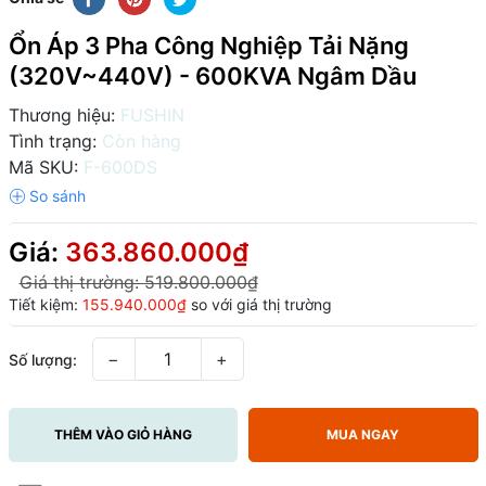
Ổn Áp 3 Pha Công Nghiệp Tải Nặng
(320V~440V) - 600KVA Ngâm Dầu
Thương hiệu:
FUSHIN
Tình trạng:
Còn hàng
Mã SKU:
F-600DS
Giá:
363.860.000₫
Giá thị trường:
519.800.000₫
Tiết kiệm:
155.940.000₫
so với giá thị trường
−
+
Số lượng:
THÊM VÀO GIỎ HÀNG
MUA NGAY