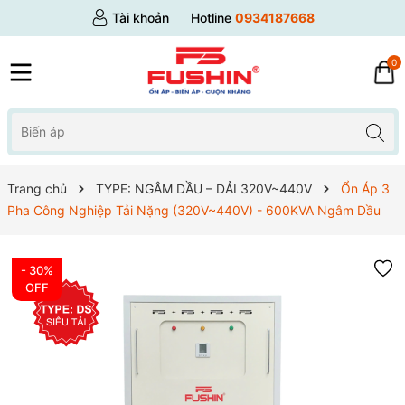
Tài khoản
Hotline
0934187668
0
Trang chủ
TYPE: NGÂM DẦU – DẢI 320V~440V
Ổn Áp 3
Pha Công Nghiệp Tải Nặng (320V~440V) - 600KVA Ngâm Dầu
- 30%
OFF