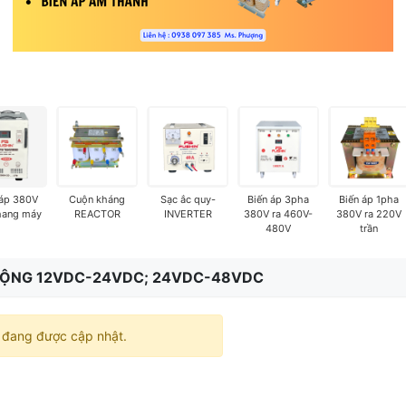
 áp 380V
Cuộn kháng
Sạc ắc quy-
Biến áp 3pha
Biến áp 1pha
hang máy
REACTOR
INVERTER
380V ra 460V-
380V ra 220V
480V
trần
ĐỘNG 12VDC-24VDC; 24VDC-48VDC
đang được cập nhật.