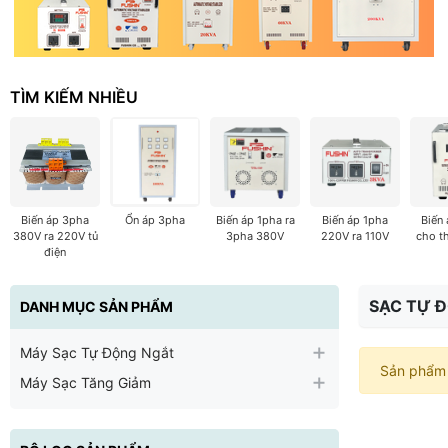
TÌM KIẾM NHIỀU
Biến áp 3pha
Ổn áp 3pha
Biến áp 1pha ra
Biến áp 1pha
Biến
380V ra 220V tủ
3pha 380V
220V ra 110V
cho t
điện
SẠC TỰ 
DANH MỤC SẢN PHẨM
Máy Sạc Tự Động Ngắt
Sản phẩm 
Máy Sạc Tăng Giảm