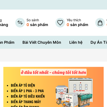
ng
So sánh
Yêu thích
hàng
0
sản phẩm
0
sản phẩm
ản Phẩm
Bài Viết Chuyên Môn
Liên hệ
Dự Án Ti