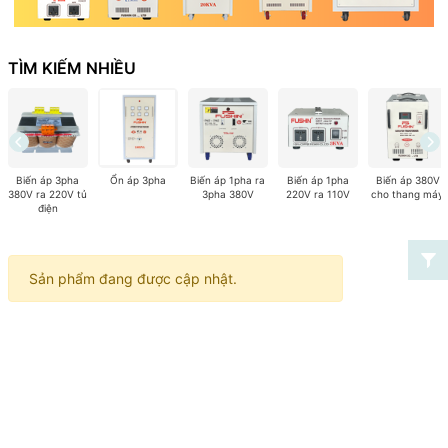
TÌM KIẾM NHIỀU
Biến áp 3pha
Ổn áp 3pha
Biến áp 1pha ra
Biến áp 1pha
Biến áp 380V
380V ra 220V tủ
3pha 380V
220V ra 110V
cho thang máy
điện
Sản phẩm đang được cập nhật.